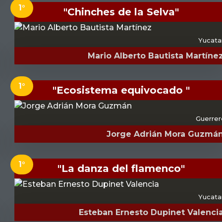
1°
"Chinches de la Selva"
Yucata
Mario Alberto Bautista Martíne
1°
"Ecosistema equivocado "
Guerrer
Jorge Adrián Mora Guzmá
1°
"La danza del flamenco"
Yucata
Esteban Ernesto Dupinet Valenci