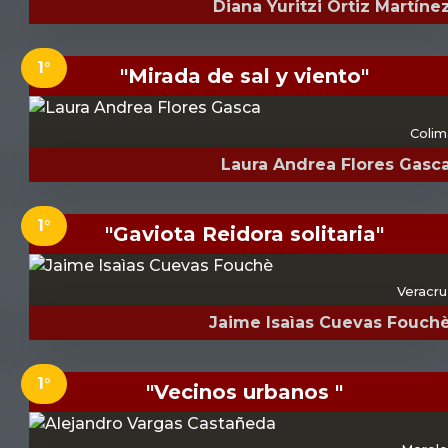
Diana Yuritzi Ortiz Martíne
1°
"Mirada de sal y viento"
Colim
Laura Andrea Flores Gasc
1°
"Gaviota Reidora solitaria"
Veracru
Jaime Isaìas Cuevas Fouch
1°
"Vecinos urbanos "