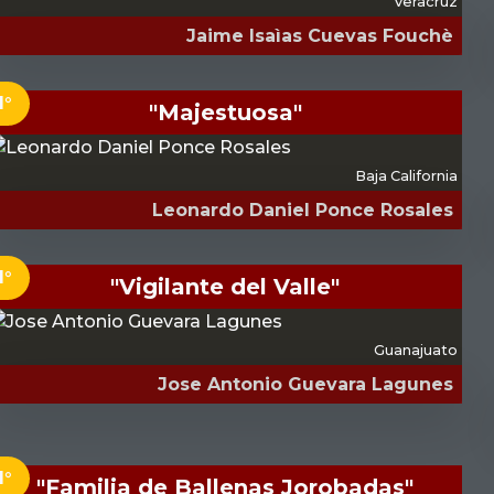
Veracruz
Jaime Isaìas Cuevas Fouchè
1°
"Majestuosa"
Baja California
Leonardo Daniel Ponce Rosales
1°
"Vigilante del Valle"
Guanajuato
Jose Antonio Guevara Lagunes
1°
"Familia de Ballenas Jorobadas"