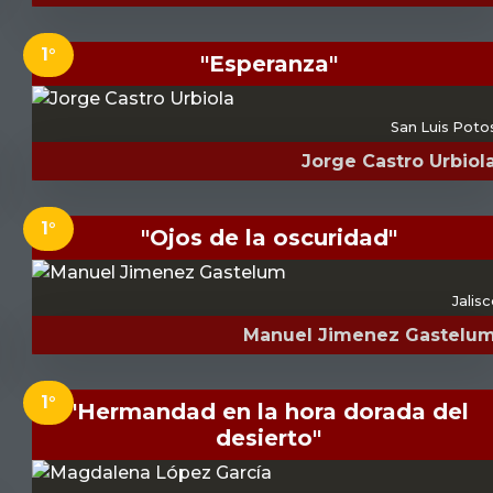
1°
"Esperanza"
San Luis Poto
Jorge Castro Urbiol
1°
"Ojos de la oscuridad"
Jalis
Manuel Jimenez Gastelu
1°
"Hermandad en la hora dorada del
desierto"