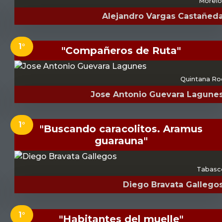
Morelo
Alejandro Vargas Castañed
1°
"Compañeros de Ruta"
Quintana Ro
Jose Antonio Guevara Lagune
1°
"Buscando caracolitos. Aramus
guarauna"
Tabasc
Diego Bravata Gallego
1°
"Habitantes del muelle"