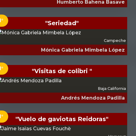
Humberto Bahena Basave
1°
"Seriedad"
Campeche
Mónica Gabriela Mimbela López
1°
"Visitas de colibri "
Baja California
Andrés Mendoza Padilla
1°
"Vuelo de gaviotas Reidoras"