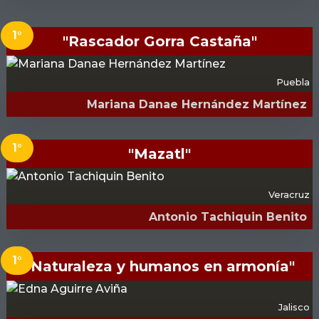
1°
"Rascador Gorra Castaña"
Puebla
Mariana Danae Hernández Martínez
1°
"Mazatl"
Veracruz
Antonio Tachiquin Benito
1°
"Naturaleza y humanos en armonía"
Jalisco