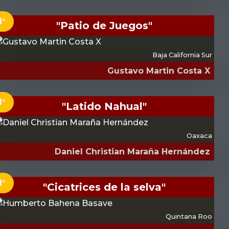
1°
"Patio de Juegos"
Baja California Sur
Gustavo Martin Costa X
1°
"Latido Nahual"
Oaxaca
Daniel Christian Maraña Hernández
1°
"Cicatrices de la selva"
Quintana Roo