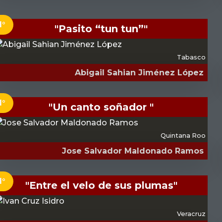
1°
"Pasito “tun tun”"
Tabasco
Abigail Sahian Jiménez López
1°
"Un canto soñador "
Quintana Roo
Jose Salvador Maldonado Ramos
1°
"Entre el velo de sus plumas"
Veracruz