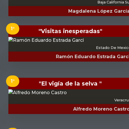
Baja California S
Magdalena López Garcí
1°
"Visitas inesperadas"
Estado De Mexic
Ramón Eduardo Estrada Garc
1°
"El vigía de la selva "
Veracru
Alfredo Moreno Castr