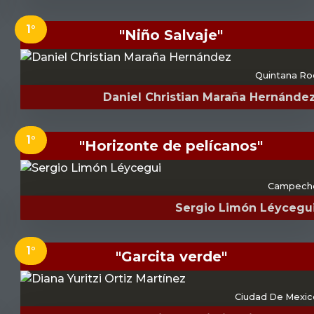
1°
"Niño Salvaje"
Quintana Ro
Daniel Christian Maraña Hernánde
1°
"Horizonte de pelícanos"
Campech
Sergio Limón Léycegu
1°
"Garcita verde"
Ciudad De Mexic