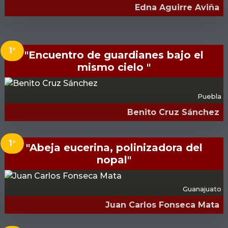
Edna Aguirre Aviña
1°
"Encuentro de guardianes bajo el
mismo cielo "
Puebla
Benito Cruz Sánchez
1°
"Abeja eucerina, polinizadora del
nopal"
Guanajuato
Juan Carlos Fonseca Mata