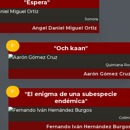
"Espera"
Sonora
Angel Daniel Miguel Ortiz
1°
"Och kaan"
Quintana Ro
Aarón Gómez Cru
1°
"El enigma de una subespecie
endémica"
Colim
Fernando Iván Hernández Burgo