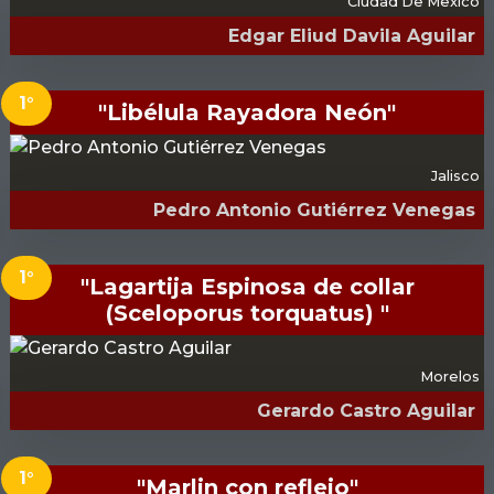
Ciudad De Mexico
Edgar Eliud Davila Aguilar
1°
"Libélula Rayadora Neón"
Jalisco
Pedro Antonio Gutiérrez Venegas
1°
"Lagartija Espinosa de collar
(Sceloporus torquatus) "
Morelos
Gerardo Castro Aguilar
1°
"Marlin con reflejo"