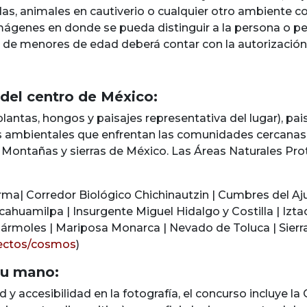
das, animales en cautiverio o cualquier otro ambiente c
 imágenes en donde se pueda distinguir a la persona o p
de menores de edad deberá contar con la autorización p
del centro de México:
lantas, hongos y paisajes representativa del lugar), pai
cas ambientales que enfrentan las comunidades cercanas
: Montañas y sierras de México. Las Áreas Naturales Pr
rma| Corredor Biológico Chichinautzin | Cumbres del Ajus
acahuamilpa | Insurgente Miguel Hidalgo y Costilla | Izt
rmoles | Mariposa Monarca | Nevado de Toluca | Sierra
yectos/cosmos
)
 tu mano:
 y accesibilidad en la fotografía, el concurso incluye la