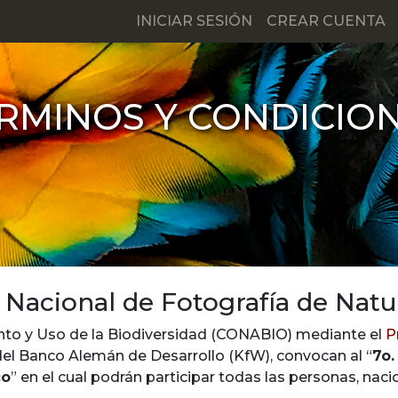
INICIAR SESIÓN
CREAR CUENTA
RMINOS Y CONDICIO
 Nacional de Fotografía de Natu
to y Uso de la Biodiversidad (
CONABIO
) mediante el
P
del Banco Alemán de Desarrollo (KfW), convocan al “
7o.
co
” en el cual podrán participar todas las personas, nac