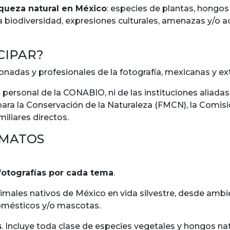
iqueza natural en México
: especies de plantas, hongos
la biodiversidad, expresiones culturales, amenazas y/o
CIPAR?
ionadas y profesionales de la fotografía, mexicanas y ex
 personal de la
CONABIO
, ni de las instituciones alia
para la Conservación de la Naturaleza (FMCN), la Comis
iliares directos.
RMATOS
fotografías por cada tema
.
nimales nativos de México en vida silvestre, desde amb
domésticos y/o mascotas.
s
. Incluye toda clase de especies vegetales y hongos nat